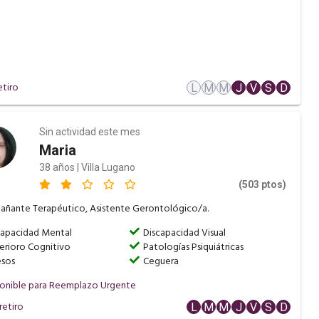
etiro
L
M
M
J
V
S
D
Sin actividad este mes
Maria
38 años | Villa Lugano
(503 ptos)
ñante Terapéutico, Asistente Gerontológico/a.
capacidad Mental
Discapacidad Visual
erioro Cognitivo
Patologías Psiquiátricas
sos
Ceguera
onible para Reemplazo Urgente
retiro
L
M
M
J
V
S
D