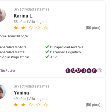
Sin actividad este mes
Karina L.
55 años | Villa Lugano
(50 ptos)
r/a Domiciliario/a.
capacidad Motora
Discapacidad Auditiva
capacidad Mental
Deterioro Cognitivo
logías Psiquiátricas
ACV
Sin Retiro
L
M
M
J
V
S
D
Sin actividad este mes
Yanina
49 años | Villa Lugano
(50 ptos)