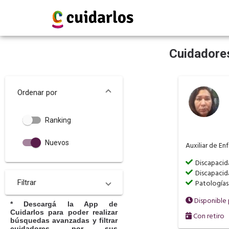
Cuidadores
Ordenar por
Ranking
Nuevos
Auxiliar de En
Discapaci
Discapacid
Filtrar
Patologías 
Disponible
* Descargá la App de
Cuidarlos para poder realizar
Con retiro
búsquedas avanzadas y filtrar
cuidadores por sus