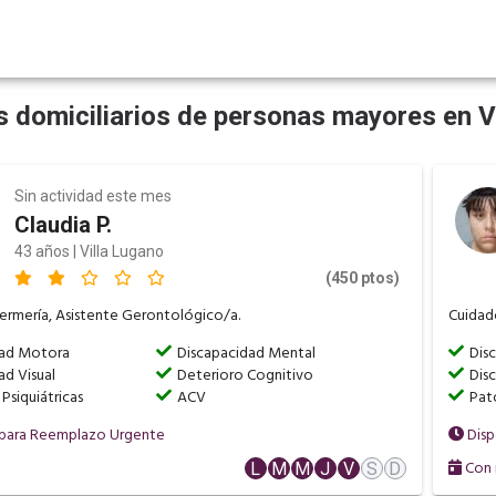
 domiciliarios de personas mayores en V
Sin actividad este mes
Claudia P.
43 años | Villa Lugano
(450 ptos)
fermería, Asistente Gerontológico/a.
Cuidado
dad Motora
Discapacidad Mental
Dis
ad Visual
Deterioro Cognitivo
Disc
Psiquiátricas
ACV
Pato
 para Reemplazo Urgente
Disp
Con 
L
M
M
J
V
S
D