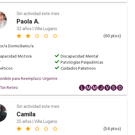
Sin actividad este mes
Paola A.
32 años | Villa Lugano
(60 ptos)
r/a Domiciliario/a.
capacidad Motora
Discapacidad Mental
V
Patologías Psiquiátricas
béticos
Cuidados Paliativos
onible para Reemplazo Urgente
Sin Retiro
L
M
M
J
V
S
D
Sin actividad este mes
Camila
25 años | Villa Lugano
(54 ptos)