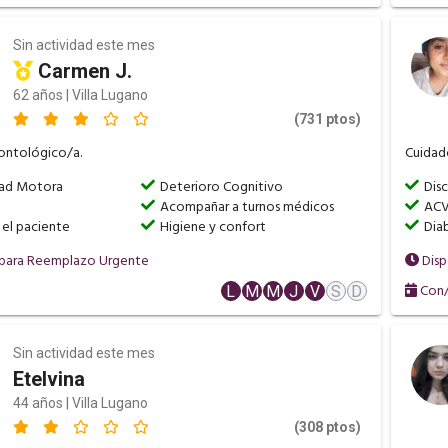
Sin actividad este mes
Carmen J.
62 años | Villa Lugano
(731 ptos)
ontológico/a.
Cuidado
dad Motora
Deterioro Cognitivo
Dis
Acompañar a turnos médicos
AC
 el paciente
Higiene y confort
Dia
 para Reemplazo Urgente
Disp
Con/
L
M
M
J
V
S
D
Sin actividad este mes
Etelvina
44 años | Villa Lugano
(308 ptos)