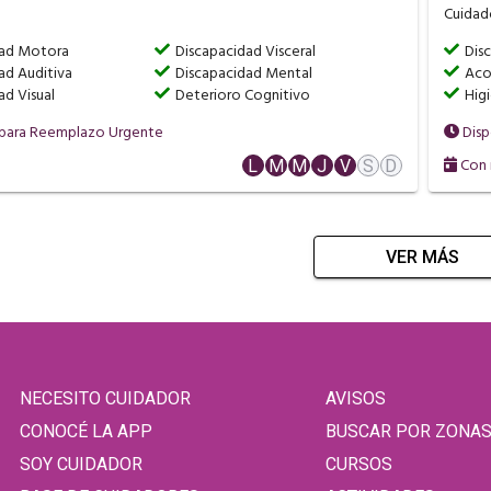
Cuidado
dad Motora
Discapacidad Visceral
Disc
ad Auditiva
Discapacidad Mental
Aco
ad Visual
Deterioro Cognitivo
Hig
 para Reemplazo Urgente
Disp
Con 
L
M
M
J
V
S
D
VER MÁS
NECESITO CUIDADOR
AVISOS
CONOCÉ LA APP
BUSCAR POR ZONA
SOY CUIDADOR
CURSOS