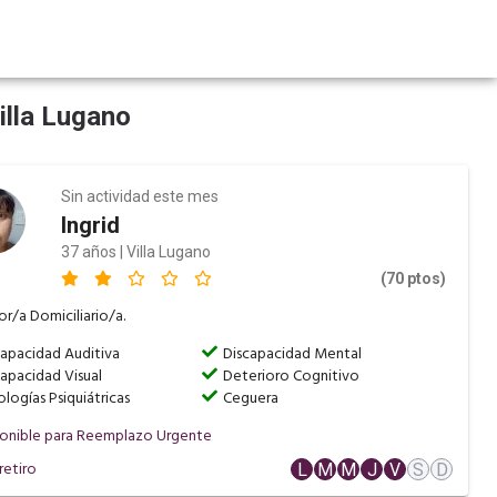
illa Lugano
Sin actividad este mes
Ingrid
37 años | Villa Lugano
(70 ptos)
r/a Domiciliario/a.
capacidad Auditiva
Discapacidad Mental
apacidad Visual
Deterioro Cognitivo
logías Psiquiátricas
Ceguera
onible para Reemplazo Urgente
retiro
L
M
M
J
V
S
D