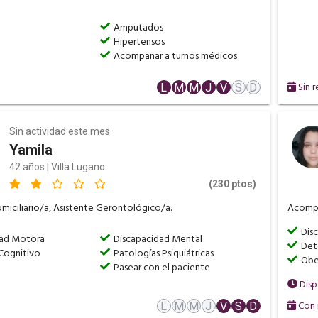
Amputados
Hipertensos
Acompañar a turnos médicos
Sin r
L
M
M
J
V
S
D
Sin actividad este mes
Yamila
42 años | Villa Lugano
(230 ptos)
miciliario/a, Asistente Gerontológico/a.
Acompa
Dis
dad Motora
Discapacidad Mental
Det
Cognitivo
Patologías Psiquiátricas
Obe
Pasear con el paciente
Disp
Con 
L
M
M
J
V
S
D