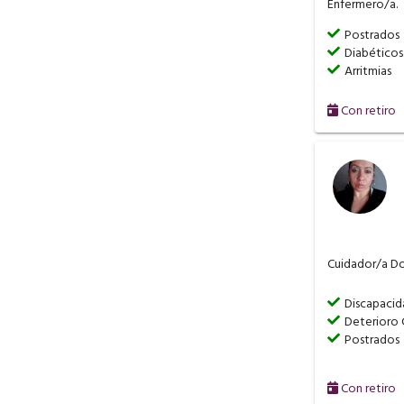
Enfermero/a.
Postrados
Diabéticos
Arritmias
Con retiro
Cuidador/a Do
Discapaci
Deterioro 
Postrados
Con retiro