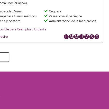
r/a Domiciliario/a.
apacidad Visual
Ceguera
mpañar a turnos médicos
Pasear con el paciente
iene y confort
Administración de la medicación
onible para Reemplazo Urgente
retiro
L
M
M
J
V
S
D
S