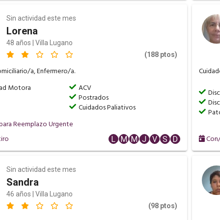
Sin actividad este mes
Lorena
48 años | Villa Lugano
(188 ptos)
iciliario/a, Enfermero/a.
Cuidado
dad Motora
ACV
Dis
Postrados
Dis
Cuidados Paliativos
Pato
 para Reemplazo Urgente
iro
Con/
L
M
M
J
V
S
D
Sin actividad este mes
Sandra
46 años | Villa Lugano
(98 ptos)