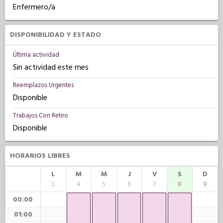
Enfermero/a
DISPONIBILIDAD Y ESTADO
Última actividad
Sin actividad este mes
Reemplazos Urgentes
Disponible
Trabajos Con Retiro
Disponible
HORARIOS LIBRES
L
M
M
J
V
S
D
3
4
5
6
7
8
9
00:00
01:00