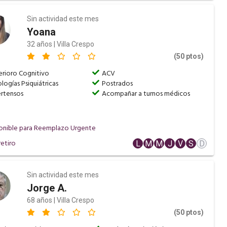
Sin actividad este mes
Yoana
32 años | Villa Crespo
(50 ptos)
rioro Cognitivo
ACV
logías Psiquiátricas
Postrados
ertensos
Acompañar a turnos médicos
onible para Reemplazo Urgente
etiro
L
M
M
J
V
S
D
Sin actividad este mes
Jorge A.
68 años | Villa Crespo
(50 ptos)