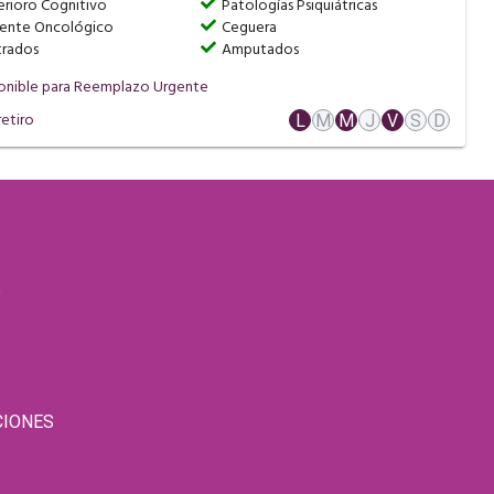
rioro Cognitivo
Patologías Psiquiátricas
iente Oncológico
Ceguera
trados
Amputados
onible para Reemplazo Urgente
etiro
L
M
M
J
V
S
D
S
CIONES