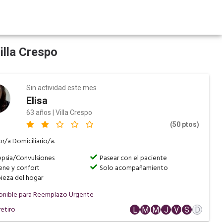
illa Crespo
Sin actividad este mes
Elisa
63 años | Villa Crespo
(50 ptos)
r/a Domiciliario/a.
epsia/Convulsiones
Pasear con el paciente
ene y confort
Solo acompañamiento
ieza del hogar
onible para Reemplazo Urgente
etiro
L
M
M
J
V
S
D