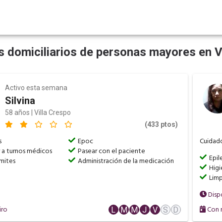
 domiciliarios de personas mayores en V
Activo esta semana
Silvina
58 años | Villa Crespo
(433 ptos)
s
Epoc
Cuidado
a turnos médicos
Pasear con el paciente
Epil
ámites
Administración de la medicación
Higi
Limp
Disp
iro
Con r
L
M
M
J
V
S
D