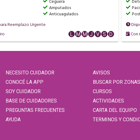
Ceguera
Dete
Amputados
Pac
Anticuagulados
Pos
para Reemplazo Urgente
Disp
iro
Con r
L
M
M
J
V
S
D
NECESITO CUIDADOR
AVISOS
CONOCÉ LA APP
BUSCAR POR ZONA
SOY CUIDADOR
CURSOS
BASE DE CUIDADORES
ACTIVIDADES
PREGUNTAS FRECUENTES
CARTA DEL EQUIPO
AYUDA
TERMINOS Y CONDI