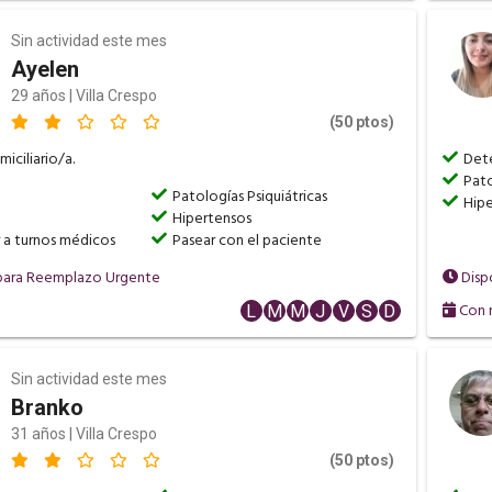
Sin actividad este mes
Ayelen
29 años | Villa Crespo
(50 ptos)
iciliario/a.
Dete
Pato
Patologías Psiquiátricas
Hip
Hipertensos
a turnos médicos
Pasear con el paciente
para Reemplazo Urgente
Disp
Con r
L
M
M
J
V
S
D
Sin actividad este mes
Branko
31 años | Villa Crespo
(50 ptos)