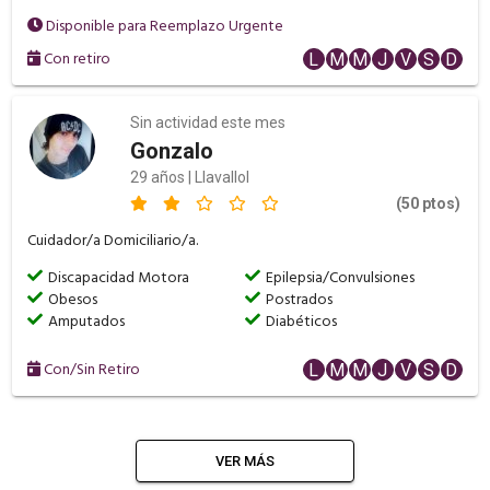
Disponible para Reemplazo Urgente
Con retiro
L
M
M
J
V
S
D
Sin actividad este mes
Gonzalo
29 años | Llavallol
(50 ptos)
Cuidador/a Domiciliario/a.
Discapacidad Motora
Epilepsia/Convulsiones
Obesos
Postrados
Amputados
Diabéticos
Con/Sin Retiro
L
M
M
J
V
S
D
VER MÁS