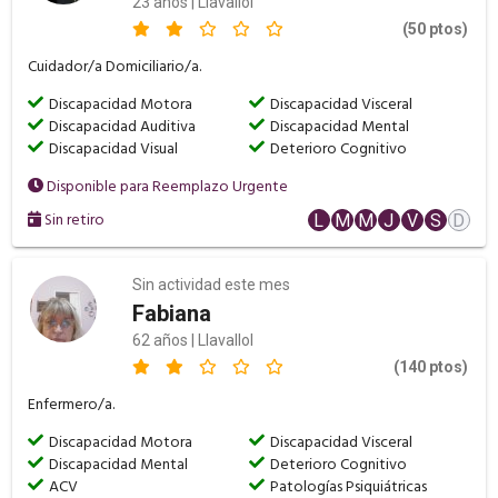
23 años | Llavallol
(50 ptos)
Cuidador/a Domiciliario/a.
Discapacidad Motora
Discapacidad Visceral
Discapacidad Auditiva
Discapacidad Mental
Discapacidad Visual
Deterioro Cognitivo
Disponible para Reemplazo Urgente
Sin retiro
L
M
M
J
V
S
D
Sin actividad este mes
Fabiana
62 años | Llavallol
(140 ptos)
Enfermero/a.
Discapacidad Motora
Discapacidad Visceral
Discapacidad Mental
Deterioro Cognitivo
ACV
Patologías Psiquiátricas