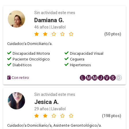
Sin actividad este mes
Damiana G.
46 años | Llavallol
(50 ptos)
Cuidador/a Domiciliario/a.
Discapacidad Motora
Discapacidad Visual
Paciente Oncológico
Ceguera
Diabéticos
Hipertensos
Con retiro
L
M
M
J
V
S
D
Sin actividad este mes
Jesica A.
29 años | Llavallol
(198 ptos)
Cuidador/a Domiciliario/a, Asistente Gerontológico/a.