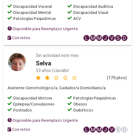
Discapacidad Visceral
Discapacidad Auditiva
Discapacidad Mental
Discapacidad Visual
Patologías Psiquiátricas
ACV
Disponible para Reemplazo Urgente
Con retiro
L
M
M
J
V
S
D
Sin actividad este mes
Selva
53 años | Llavallol
(170 ptos)
Asistente Gerontológico/a, Cuidador/a Domiciliario/a.
Discapacidad Motora
Patologías Psiquiátricas
Epilepsia/Convulsiones
Obesos
Postrados
Diabéticos
Disponible para Reemplazo Urgente
Con retiro
L
M
M
J
V
S
D