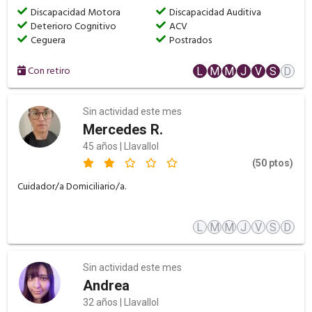
Discapacidad Motora
Discapacidad Auditiva
Deterioro Cognitivo
ACV
Ceguera
Postrados
Con retiro
L
M
M
J
V
S
D
Sin actividad este mes
Mercedes R.
45 años | Llavallol
(50 ptos)
Cuidador/a Domiciliario/a.
L
M
M
J
V
S
D
Sin actividad este mes
Andrea
32 años | Llavallol