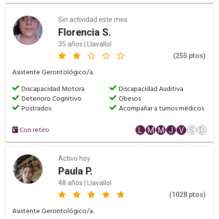
Sin actividad este mes
Florencia S.
35 años | Llavallol
(255 ptos)
Asistente Gerontológico/a.
Discapacidad Motora
Discapacidad Auditiva
Deterioro Cognitivo
Obesos
Postrados
Acompañar a turnos médicos
Con retiro
L
M
M
J
V
S
D
Activo hoy
Paula P.
48 años | Llavallol
(1028 ptos)
Asistente Gerontológico/a.