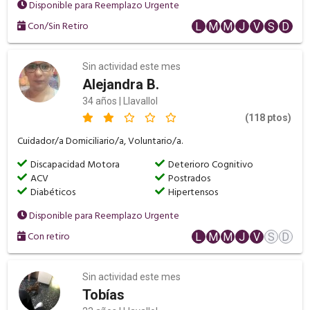
Disponible para Reemplazo Urgente
Con/Sin Retiro
L
M
M
J
V
S
D
Sin actividad este mes
Alejandra B.
34 años | Llavallol
(118 ptos)
Cuidador/a Domiciliario/a, Voluntario/a.
Discapacidad Motora
Deterioro Cognitivo
ACV
Postrados
Diabéticos
Hipertensos
Disponible para Reemplazo Urgente
Con retiro
L
M
M
J
V
S
D
Sin actividad este mes
Tobías