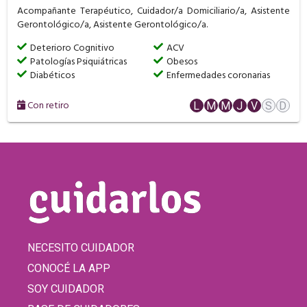
Acompañante Terapéutico, Cuidador/a Domiciliario/a, Asistente
Gerontológico/a, Asistente Gerontológico/a.
Deterioro Cognitivo
ACV
Patologías Psiquiátricas
Obesos
Diabéticos
Enfermedades coronarias
Con retiro
L
M
M
J
V
S
D
NECESITO CUIDADOR
CONOCÉ LA APP
SOY CUIDADOR