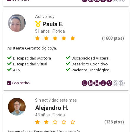
Activo hoy
Paula E.
51 años | Florida
(1603 ptos)
Asistente Gerontológico/a.
Discapacidad Motora
Discapacidad Visceral
Discapacidad Visual
Deterioro Cognitivo
ACV
Paciente Oncológico
Con retiro
L
M
M
J
V
S
D
Sin actividad este mes
Alejandro H.
43 años | Florida
(136 ptos)