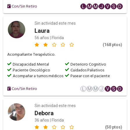
Con/Sin Retiro
L
M
M
J
V
S
D
Sin actividad este mes
Laura
56 años | Florida
(168 ptos)
Acompañante Terapéutico.
Discapacidad Mental
Deterioro Cognitivo
Paciente Oncológico
Cuidados Paliativos
Acompañar a turnos médicos
Pasear con el paciente
Con/Sin Retiro
L
M
M
J
V
S
D
Sin actividad este mes
Debora
36 años | Florida
(50 ptos)