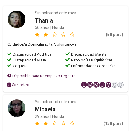
Sin actividad este mes
Thania
56 años | Florida
(50 ptos)
Cuidador/a Domiciliario/a, Voluntario/a.
Discapacidad Auditiva
Discapacidad Mental
Discapacidad Visual
Patologías Psiquiátricas
Ceguera
Enfermedades coronarias
Disponible para Reemplazo Urgente
Con retiro
L
M
M
J
V
S
D
Sin actividad este mes
Micaela
29 años | Florida
(150 ptos)