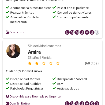
Acompañante Terapéutico, Voluntario/a.
Acompañar a turnos médicos
Pasear con el paciente
Realizar trámites
Control de signos vitales
Administración de la
Solo acompañamiento
medicación
Con retiro
L
M
M
J
V
S
D
Sin actividad este mes
Amira
33 años | Florida
(60 ptos)
Cuidador/a Domiciliario/a.
Discapacidad Motora
Discapacidad Visceral
Discapacidad Auditiva
ACV
Patologías Psiquiátricas
Anticuagulados
Disponible para Reemplazo Urgente
Con/Sin Retiro
L
M
M
J
V
S
D