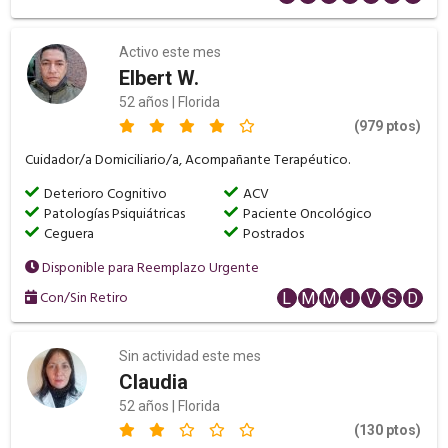
Activo este mes
Elbert W.
52 años | Florida
(979 ptos)
Cuidador/a Domiciliario/a, Acompañante Terapéutico.
Deterioro Cognitivo
ACV
Patologías Psiquiátricas
Paciente Oncológico
Ceguera
Postrados
Disponible para Reemplazo Urgente
Con/Sin Retiro
L
M
M
J
V
S
D
Sin actividad este mes
Claudia
52 años | Florida
(130 ptos)