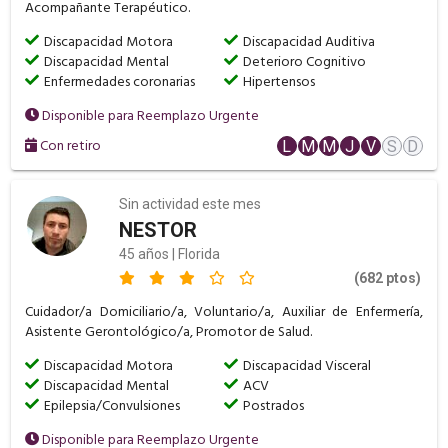
Acompañante Terapéutico.
Discapacidad Motora
Discapacidad Auditiva
Discapacidad Mental
Deterioro Cognitivo
Enfermedades coronarias
Hipertensos
Disponible para Reemplazo Urgente
Con retiro
L
M
M
J
V
S
D
Sin actividad este mes
NESTOR
45 años | Florida
(682 ptos)
Cuidador/a Domiciliario/a, Voluntario/a, Auxiliar de Enfermería,
Asistente Gerontológico/a, Promotor de Salud.
Discapacidad Motora
Discapacidad Visceral
Discapacidad Mental
ACV
Epilepsia/Convulsiones
Postrados
Disponible para Reemplazo Urgente