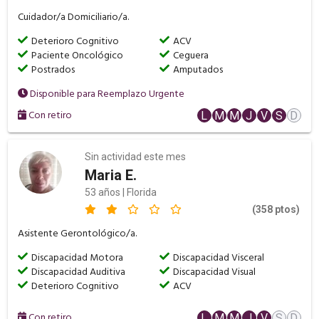
Cuidador/a Domiciliario/a.
Deterioro Cognitivo
ACV
Paciente Oncológico
Ceguera
Postrados
Amputados
Disponible para Reemplazo Urgente
Con retiro
L
M
M
J
V
S
D
Sin actividad este mes
Maria E.
53 años | Florida
(358 ptos)
Asistente Gerontológico/a.
Discapacidad Motora
Discapacidad Visceral
Discapacidad Auditiva
Discapacidad Visual
Deterioro Cognitivo
ACV
Con retiro
L
M
M
J
V
S
D