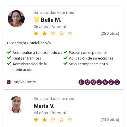
Sin actividad este mes
Bella M.
36 años | Paternal
(250 ptos)
Cuidador/a Domiciliario/a.
Acompañar a turnos médicos
Pasear con el paciente
Realizar trámites
Aplicación de inyecciones
Administración de la
Solo acompañamiento
medicación
Con/Sin Retiro
L
M
M
J
V
S
D
Sin actividad este mes
Maria V.
44 años | Paternal
(140 ptos)