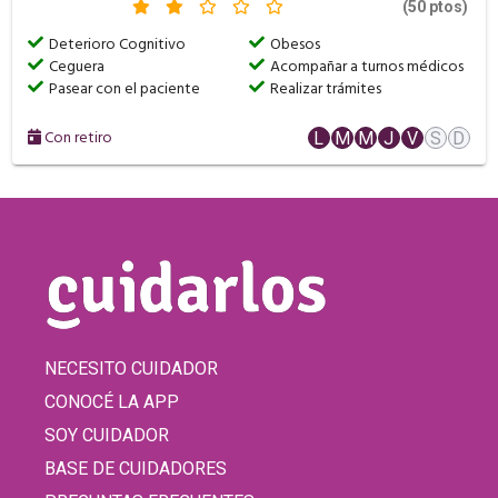
(50 ptos)
Deterioro Cognitivo
Obesos
Ceguera
Acompañar a turnos médicos
Pasear con el paciente
Realizar trámites
Con retiro
L
M
M
J
V
S
D
NECESITO CUIDADOR
CONOCÉ LA APP
SOY CUIDADOR
BASE DE CUIDADORES