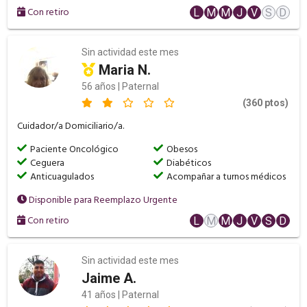
Con retiro
L
M
M
J
V
S
D
Sin actividad este mes
Maria N.
56 años | Paternal
(360 ptos)
Cuidador/a Domiciliario/a.
Paciente Oncológico
Obesos
Ceguera
Diabéticos
Anticuagulados
Acompañar a turnos médicos
Disponible para Reemplazo Urgente
Con retiro
L
M
M
J
V
S
D
Sin actividad este mes
Jaime A.
41 años | Paternal