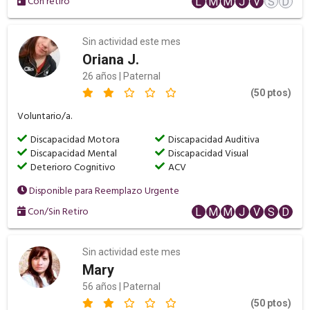
Con retiro
L
M
M
J
V
S
D
Sin actividad este mes
Oriana J.
26 años | Paternal
(50 ptos)
Voluntario/a.
Discapacidad Motora
Discapacidad Auditiva
Discapacidad Mental
Discapacidad Visual
Deterioro Cognitivo
ACV
Disponible para Reemplazo Urgente
Con/Sin Retiro
L
M
M
J
V
S
D
Sin actividad este mes
Mary
56 años | Paternal
(50 ptos)