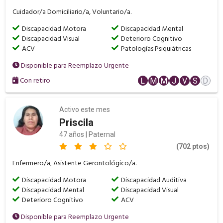
Cuidador/a Domiciliario/a, Voluntario/a.
Discapacidad Motora
Discapacidad Mental
Discapacidad Visual
Deterioro Cognitivo
ACV
Patologías Psiquiátricas
Disponible para Reemplazo Urgente
Con retiro
L
M
M
J
V
S
D
Activo este mes
Priscila
47 años | Paternal
(702 ptos)
Enfermero/a, Asistente Gerontológico/a.
Discapacidad Motora
Discapacidad Auditiva
Discapacidad Mental
Discapacidad Visual
Deterioro Cognitivo
ACV
Disponible para Reemplazo Urgente