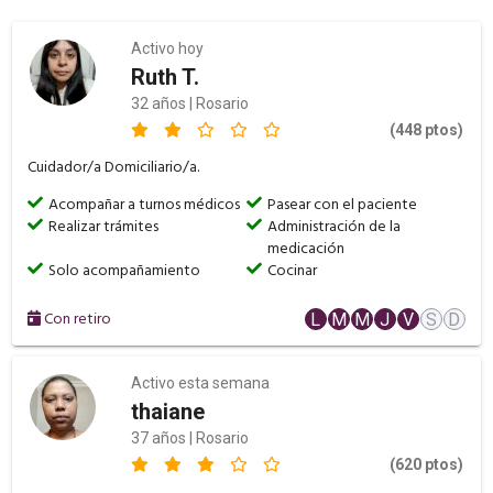
Activo hoy
Ruth T.
32 años | Rosario
(448 ptos)
Cuidador/a Domiciliario/a.
Acompañar a turnos médicos
Pasear con el paciente
Realizar trámites
Administración de la
medicación
Solo acompañamiento
Cocinar
Con retiro
L
M
M
J
V
S
D
Activo esta semana
thaiane
37 años | Rosario
(620 ptos)