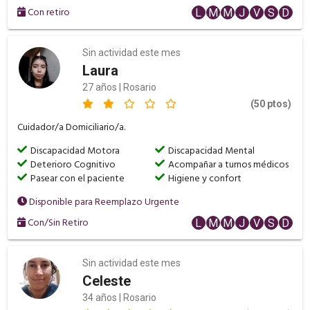
Con retiro
L
M
M
J
V
S
D
Sin actividad este mes
Laura
27 años | Rosario
(50 ptos)
Cuidador/a Domiciliario/a.
Discapacidad Motora
Discapacidad Mental
Deterioro Cognitivo
Acompañar a turnos médicos
Pasear con el paciente
Higiene y confort
Disponible para Reemplazo Urgente
Con/Sin Retiro
L
M
M
J
V
S
D
Sin actividad este mes
Celeste
34 años | Rosario