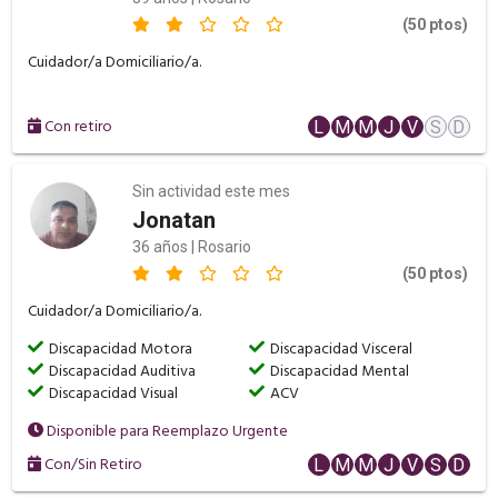
(50 ptos)
Cuidador/a Domiciliario/a.
Con retiro
L
M
M
J
V
S
D
Sin actividad este mes
Jonatan
36 años | Rosario
(50 ptos)
Cuidador/a Domiciliario/a.
Discapacidad Motora
Discapacidad Visceral
Discapacidad Auditiva
Discapacidad Mental
Discapacidad Visual
ACV
Disponible para Reemplazo Urgente
Con/Sin Retiro
L
M
M
J
V
S
D