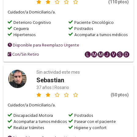
(110 ptos)
Cuidador/a Domiciliario/a.
Deterioro Cognitivo
Paciente Oncológico
Ceguera
Postrados
Hipertensos
Acompañar a turnos médicos
Disponible para Reemplazo Urgente
Con/Sin Retiro
L
M
M
J
V
S
D
Sin actividad este mes
Sebastian
37 años | Rosario
(50 ptos)
Cuidador/a Domiciliario/a.
Discapacidad Motora
Postrados
Acompañar a turnos médicos
Pasear con el paciente
Realizar trámites
Higiene y confort