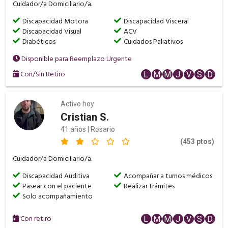
Cuidador/a Domiciliario/a.
Discapacidad Motora
Discapacidad Visceral
Discapacidad Visual
ACV
Diabéticos
Cuidados Paliativos
Disponible para Reemplazo Urgente
Con/Sin Retiro
L
M
M
J
V
S
D
Activo hoy
Cristian S.
41 años | Rosario
(453 ptos)
Cuidador/a Domiciliario/a.
Discapacidad Auditiva
Acompañar a turnos médicos
Pasear con el paciente
Realizar trámites
Solo acompañamiento
Con retiro
L
M
M
J
V
S
D