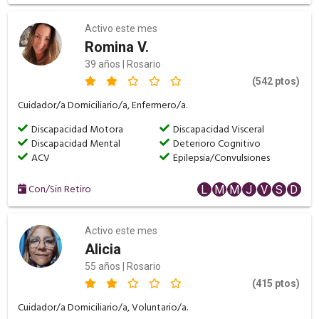
Activo este mes
Romina V.
39 años | Rosario
(542 ptos)
Cuidador/a Domiciliario/a, Enfermero/a.
Discapacidad Motora
Discapacidad Visceral
Discapacidad Mental
Deterioro Cognitivo
ACV
Epilepsia/Convulsiones
Con/Sin Retiro
L
M
M
J
V
S
D
Activo este mes
Alicia
55 años | Rosario
(415 ptos)
Cuidador/a Domiciliario/a, Voluntario/a.