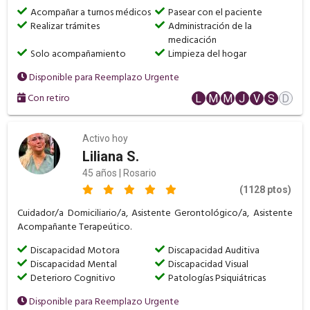
Acompañar a turnos médicos
Pasear con el paciente
Realizar trámites
Administración de la
medicación
Solo acompañamiento
Limpieza del hogar
Disponible para Reemplazo Urgente
Con retiro
L
M
M
J
V
S
D
Activo hoy
Liliana S.
45 años | Rosario
(1128 ptos)
Cuidador/a Domiciliario/a, Asistente Gerontológico/a, Asistente
Acompañante Terapeútico.
Discapacidad Motora
Discapacidad Auditiva
Discapacidad Mental
Discapacidad Visual
Deterioro Cognitivo
Patologías Psiquiátricas
Disponible para Reemplazo Urgente