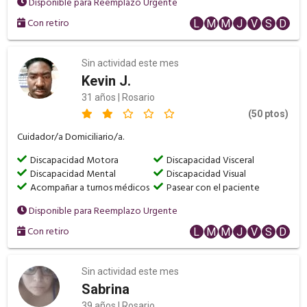
Disponible para Reemplazo Urgente
Con retiro
L
M
M
J
V
S
D
Sin actividad este mes
Kevin J.
31 años | Rosario
(50 ptos)
Cuidador/a Domiciliario/a.
Discapacidad Motora
Discapacidad Visceral
Discapacidad Mental
Discapacidad Visual
Acompañar a turnos médicos
Pasear con el paciente
Disponible para Reemplazo Urgente
Con retiro
L
M
M
J
V
S
D
Sin actividad este mes
Sabrina
39 años | Rosario