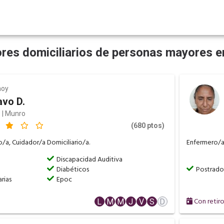
res domiciliarios de personas mayores 
hoy
avo D.
 | Munro
(680 ptos)
/a, Cuidador/a Domiciliario/a.
Enfermero/a
a
Discapacidad Auditiva
Diabéticos
Postrado
rias
Epoc
Con retir
L
M
M
J
V
S
D