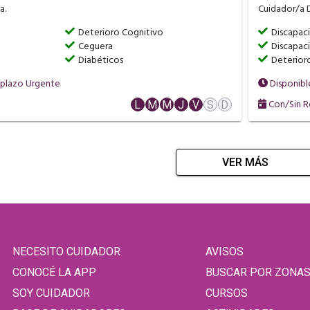
a.
Cuidador/a D
a
Deterioro Cognitivo
Discapac
Ceguera
Discapac
Diabéticos
Deterior
mplazo Urgente
Disponibl
Con/Sin R
L
M
M
J
V
S
D
VER MÁS
NECESITO CUIDADOR
AVISOS
CONOCÉ LA APP
BUSCAR POR ZONA
SOY CUIDADOR
CURSOS