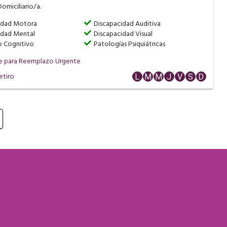
omiciliario/a.
idad Motora
Discapacidad Auditiva
idad Mental
Discapacidad Visual
o Cognitivo
Patologías Psiquiátricas
e para Reemplazo Urgente
etiro
L
M
M
J
V
S
D
S