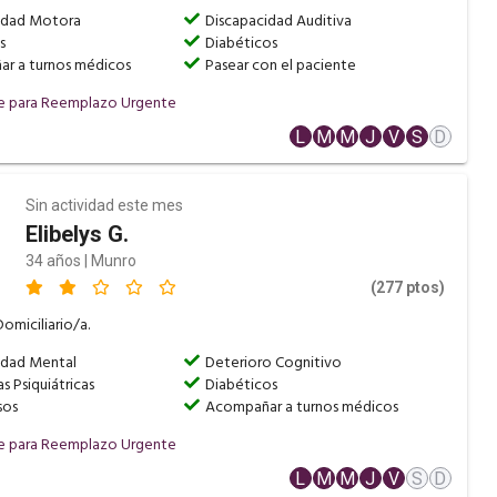
idad Motora
Discapacidad Auditiva
s
Diabéticos
r a turnos médicos
Pasear con el paciente
e para Reemplazo Urgente
o
L
M
M
J
V
S
D
Sin actividad este mes
Elibelys G.
34 años | Munro
(277 ptos)
omiciliario/a.
idad Mental
Deterioro Cognitivo
s Psiquiátricas
Diabéticos
sos
Acompañar a turnos médicos
e para Reemplazo Urgente
o
L
M
M
J
V
S
D