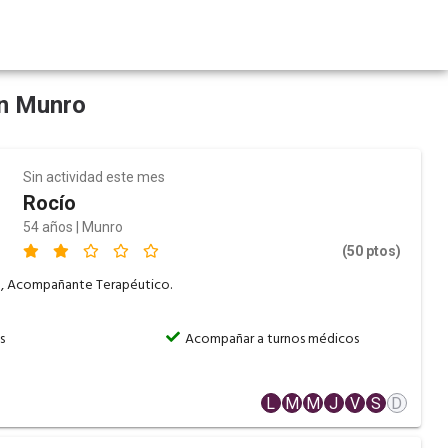
en Munro
Sin actividad este mes
Rocío
54 años | Munro
(50 ptos)
, Acompañante Terapéutico.
s
Acompañar a turnos médicos
o
L
M
M
J
V
S
D