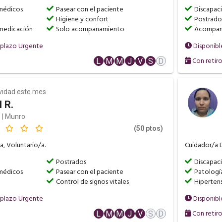
médicos
Pasear con el paciente
Discapac
Higiene y confort
Postrado
 medicación
Solo acompañamiento
Acompaña
mplazo Urgente
Disponibl
Con retir
L
M
M
J
V
S
D
ividad este mes
 R.
 | Munro
(50 ptos)
a, Voluntario/a.
Cuidador/a D
a
Postrados
Discapac
médicos
Pasear con el paciente
Patología
Control de signos vitales
Hiperten
mplazo Urgente
Disponibl
Con retir
L
M
M
J
V
S
D