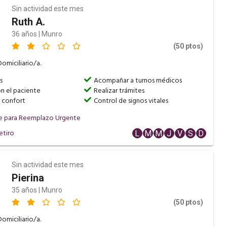
Sin actividad este mes
Ruth A.
36 años | Munro
(50 ptos)
omiciliario/a.
s
Acompañar a turnos médicos
n el paciente
Realizar trámites
y confort
Control de signos vitales
e para Reemplazo Urgente
etiro
L
M
M
J
V
S
D
Sin actividad este mes
Pierina
35 años | Munro
(50 ptos)
omiciliario/a.