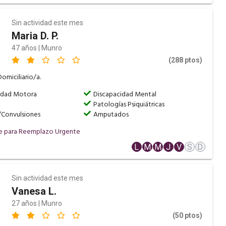
Sin actividad este mes
Maria D. P.
47 años | Munro
(288 ptos)
omiciliario/a.
idad Motora
Discapacidad Mental
Patologías Psiquiátricas
/Convulsiones
Amputados
e para Reemplazo Urgente
o
L
M
M
J
V
S
D
Sin actividad este mes
Vanesa L.
27 años | Munro
(50 ptos)