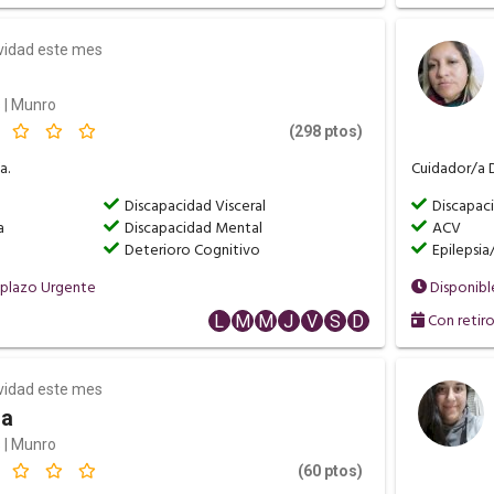
ividad este mes
 | Munro
(298 ptos)
a.
Cuidador/a D
a
Discapacidad Visceral
Discapac
a
Discapacidad Mental
ACV
Deterioro Cognitivo
Epilepsia
mplazo Urgente
Disponibl
Con retir
L
M
M
J
V
S
D
ividad este mes
na
 | Munro
(60 ptos)