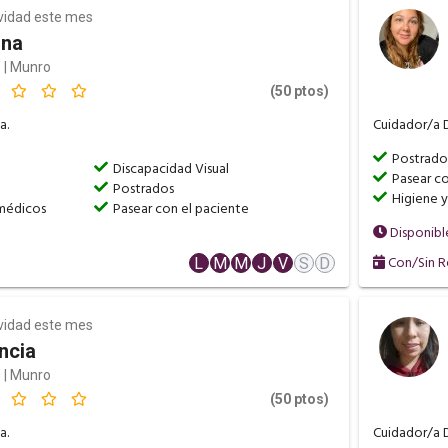
ividad este mes
dna
 | Munro
(50 ptos)
a.
Cuidador/a D
Postrado
a
Discapacidad Visual
Pasear co
Postrados
Higiene 
médicos
Pasear con el paciente
Disponibl
Con/Sin R
L
M
M
J
V
S
D
ividad este mes
ncia
 | Munro
(50 ptos)
a.
Cuidador/a D