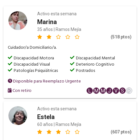
Activo esta semana
Marina
35 años | Ramos Mejía
(518 ptos)
Cuidador/a Domiciliario/a.
Discapacidad Motora
Discapacidad Mental
Discapacidad Visual
Deterioro Cognitivo
Patologías Psiquiátricas
Postrados
Disponible para Reemplazo Urgente
Con retiro
L
M
M
J
V
S
D
Activo esta semana
Estela
60 años | Ramos Mejía
(607 ptos)