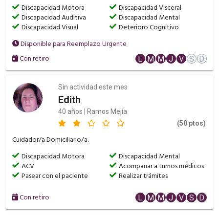
Discapacidad Motora
Discapacidad Visceral
Discapacidad Auditiva
Discapacidad Mental
Discapacidad Visual
Deterioro Cognitivo
Disponible para Reemplazo Urgente
Con retiro
L
M
M
J
V
S
D
Sin actividad este mes
Edith
40 años | Ramos Mejía
(50 ptos)
Cuidador/a Domiciliario/a.
Discapacidad Motora
Discapacidad Mental
ACV
Acompañar a turnos médicos
Pasear con el paciente
Realizar trámites
Con retiro
L
M
M
J
V
S
D