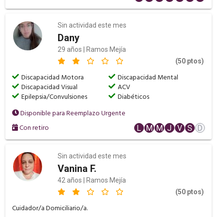
Sin actividad este mes
Dany
29 años | Ramos Mejía
(50 ptos)
Discapacidad Motora
Discapacidad Mental
Discapacidad Visual
ACV
Epilepsia/Convulsiones
Diabéticos
Disponible para Reemplazo Urgente
Con retiro
L
M
M
J
V
S
D
Sin actividad este mes
Vanina F.
42 años | Ramos Mejía
(50 ptos)
Cuidador/a Domiciliario/a.