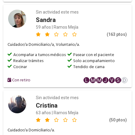
Sin actividad este mes
Sandra
59 años | Ramos Mejía
(163 ptos)
Cuidador/a Domiciliario/a, Voluntario/a.
Acompañar a turnos médicos
Pasear con el paciente
Realizar trámites
Solo acompañamiento
Cocinar
Tendido de cama
Con retiro
L
M
M
J
V
S
D
Sin actividad este mes
Cristina
63 años | Ramos Mejía
(50 ptos)
Cuidador/a Domiciliario/a.