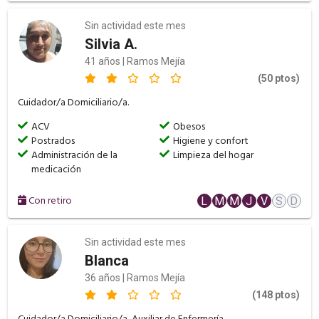
Sin actividad este mes
Silvia A.
41 años | Ramos Mejía
(50 ptos)
Cuidador/a Domiciliario/a.
ACV
Obesos
Postrados
Higiene y confort
Administración de la
Limpieza del hogar
medicación
Con retiro
L
M
M
J
V
S
D
Sin actividad este mes
Blanca
36 años | Ramos Mejía
(148 ptos)