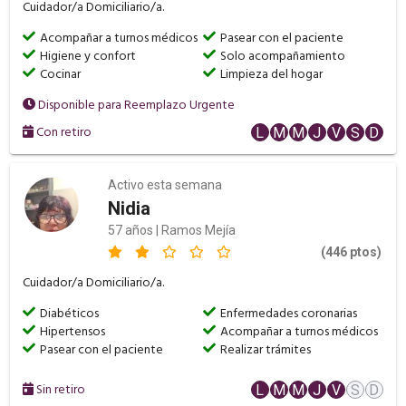
Cuidador/a Domiciliario/a.
Acompañar a turnos médicos
Pasear con el paciente
Higiene y confort
Solo acompañamiento
Cocinar
Limpieza del hogar
Disponible para Reemplazo Urgente
Con retiro
L
M
M
J
V
S
D
Activo esta semana
Nidia
57 años | Ramos Mejía
(446 ptos)
Cuidador/a Domiciliario/a.
Diabéticos
Enfermedades coronarias
Hipertensos
Acompañar a turnos médicos
Pasear con el paciente
Realizar trámites
Sin retiro
L
M
M
J
V
S
D