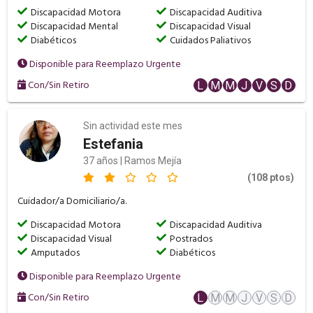
Discapacidad Motora
Discapacidad Auditiva
Discapacidad Mental
Discapacidad Visual
Diabéticos
Cuidados Paliativos
Disponible para Reemplazo Urgente
Con/Sin Retiro
L
M
M
J
V
S
D
Sin actividad este mes
Estefania
37 años | Ramos Mejía
(108 ptos)
Cuidador/a Domiciliario/a.
Discapacidad Motora
Discapacidad Auditiva
Discapacidad Visual
Postrados
Amputados
Diabéticos
Disponible para Reemplazo Urgente
Con/Sin Retiro
L
M
M
J
V
S
D