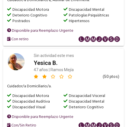
Cuidador/a Domiciliario/a, Auxiliar de Enfermería.
Discapacidad Motora
Discapacidad Mental
Deterioro Cognitivo
Patologías Psiquiátricas
Postrados
Hipertensos
Disponible para Reemplazo Urgente
Con retiro
L
M
M
J
V
S
D
Sin actividad este mes
Yesica B.
47 años | Ramos Mejía
(50 ptos)
Cuidador/a Domiciliario/a.
Discapacidad Motora
Discapacidad Visceral
Discapacidad Auditiva
Discapacidad Mental
Discapacidad Visual
Deterioro Cognitivo
Disponible para Reemplazo Urgente
Con/Sin Retiro
L
M
M
J
V
S
D