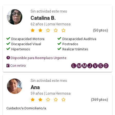
Sin actividad este mes
Catalina B.
62 años | Loma Hermosa
(50 ptos)
Discapacidad Motora
Discapacidad Auditiva
Discapacidad Visual
Postrados
Hipertensos
Realizar trámites
Disponible para Reemplazo Urgente
Con retiro
L
M
M
J
V
S
D
Sin actividad este mes
Ana
59 años | Loma Hermosa
(369 ptos)
Cuidador/a Domiciliario/a.