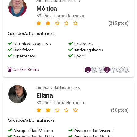
Sin actividad este mes
Mónica
59 años | Loma Hermosa
(215 ptos)
Cuidador/a Domiciliario/a.
Deterioro Cognitivo
Postrados
Diabéticos
Anticuagulados
Hipertensos
Epoc
Con/Sin Retiro
L
M
M
J
V
S
D
Sin actividad este mes
Eliana
30 años | Loma Hermosa
(50 ptos)
Cuidador/a Domiciliario/a.
Discapacidad Motora
Discapacidad Visceral