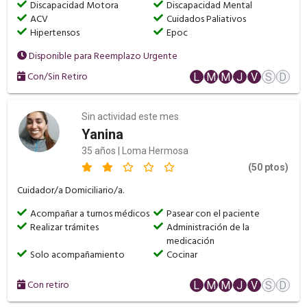
Discapacidad Motora
Discapacidad Mental
ACV
Cuidados Paliativos
Hipertensos
Epoc
Disponible para Reemplazo Urgente
Con/Sin Retiro
L
M
M
J
V
S
D
Sin actividad este mes
Yanina
35 años | Loma Hermosa
(50 ptos)
Cuidador/a Domiciliario/a.
Acompañar a turnos médicos
Pasear con el paciente
Realizar trámites
Administración de la
medicación
Solo acompañamiento
Cocinar
Con retiro
L
M
M
J
V
S
D