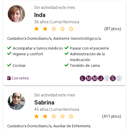
Sin actividad este mes
Inda
56 años | Loma Hermosa
(87 ptos)
Cuidador/a Domiciliario/a, Asistente Gerontológico/a.
Acompañar a turnos médicos
Pasear con el paciente
Higiene y confort
Administración de la
medicación
Cocinar
Tendido de cama
Con retiro
L
M
M
J
V
S
D
Sin actividad este mes
Sabrina
45 años | Loma Hermosa
(411 ptos)
Cuidador/a Domiciliario/a, Auxiliar de Enfermería.