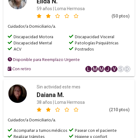
Elida N.
59 años | Loma Hermosa
(50 ptos)
Cuidador/a Domiciliario/a.
Discapacidad Motora
Discapacidad Visceral
Discapacidad Mental
Patologías Psiquiátricas
ACV
Postrados
Disponible para Reemplazo Urgente
Con retiro
L
M
M
J
V
S
D
Sin actividad este mes
Daiana M.
38 años | Loma Hermosa
(210 ptos)
Cuidador/a Domiciliario/a.
Acompañar a turnos médicos
Pasear con el paciente
Realizar trámites
Higiene y confort