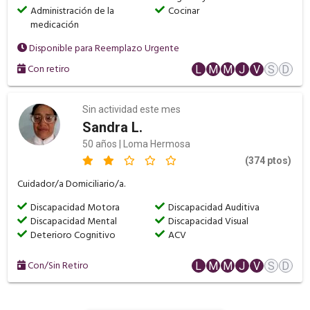
Administración de la
Cocinar
medicación
Disponible para Reemplazo Urgente
Con retiro
L
M
M
J
V
S
D
Sin actividad este mes
Sandra L.
50 años | Loma Hermosa
(374 ptos)
Cuidador/a Domiciliario/a.
Discapacidad Motora
Discapacidad Auditiva
Discapacidad Mental
Discapacidad Visual
Deterioro Cognitivo
ACV
Con/Sin Retiro
L
M
M
J
V
S
D