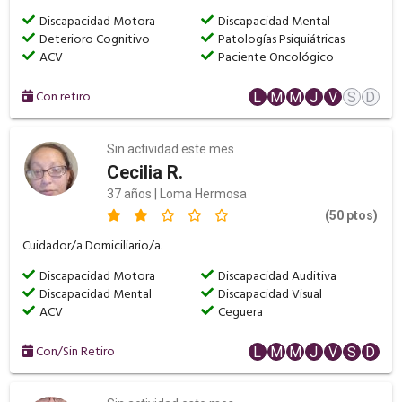
Discapacidad Motora
Discapacidad Mental
Deterioro Cognitivo
Patologías Psiquiátricas
ACV
Paciente Oncológico
Con retiro
L
M
M
J
V
S
D
Sin actividad este mes
Cecilia R.
37 años | Loma Hermosa
(50 ptos)
Cuidador/a Domiciliario/a.
Discapacidad Motora
Discapacidad Auditiva
Discapacidad Mental
Discapacidad Visual
ACV
Ceguera
Con/Sin Retiro
L
M
M
J
V
S
D