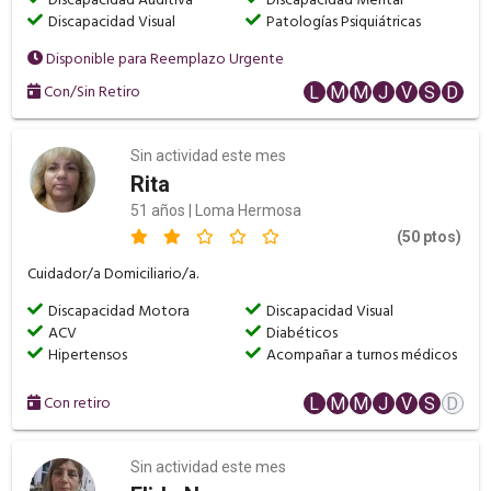
Discapacidad Auditiva
Discapacidad Mental
Discapacidad Visual
Patologías Psiquiátricas
Disponible para Reemplazo Urgente
Con/Sin Retiro
L
M
M
J
V
S
D
Sin actividad este mes
Rita
51 años | Loma Hermosa
(50 ptos)
Cuidador/a Domiciliario/a.
Discapacidad Motora
Discapacidad Visual
ACV
Diabéticos
Hipertensos
Acompañar a turnos médicos
Con retiro
L
M
M
J
V
S
D
Sin actividad este mes