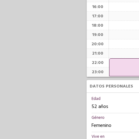
16:00
17:00
18:00
19:00
20:00
21:00
22:00
23:00
DATOS PERSONALES
Edad
52 años
Género
Femenino
Vive en