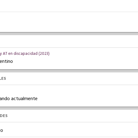
y AT en discapacidad (2023)
gentino
LES
ajando actualmente
UDES
vo