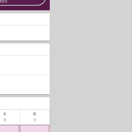
CADO
S
D
8
9