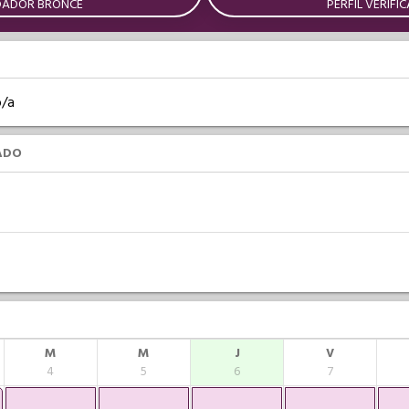
DADOR BRONCE
PERFIL VERIFI
o/a
ADO
M
M
J
V
4
5
6
7