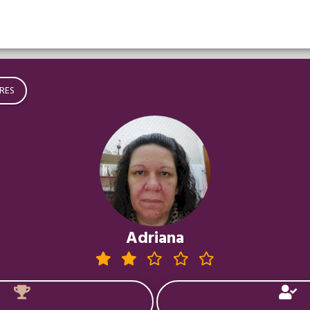
RES
Adriana