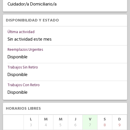
Cuidador/a Domiciliario/a
DISPONIBILIDAD Y ESTADO
Última actividad
Sin actividad este mes
Reemplazos Urgentes
Disponible
Trabajos Sin Retiro
Disponible
Trabajos Con Retiro
Disponible
HORARIOS LIBRES
L
M
M
J
V
S
D
3
4
5
6
7
8
9