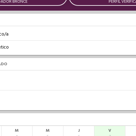
DADOR BRONCE
PERFIL VERIFI
co/a
tico
ADO
M
M
J
V