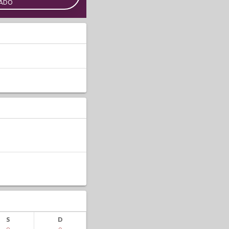
CADO
S
D