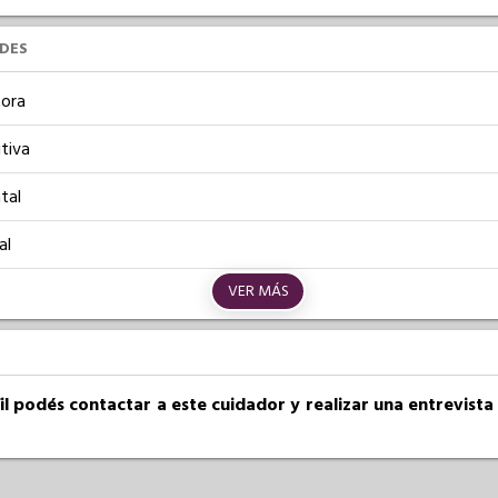
UDES
ora
tiva
tal
al
VER MÁS
fil podés contactar a este cuidador y realizar una entrevist