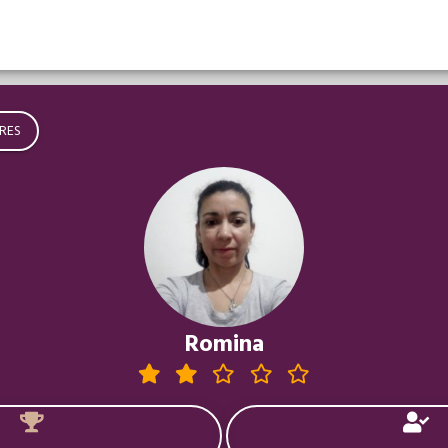
RES
Romina