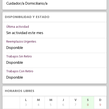
Cuidador/a Domiciliario/a
DISPONIBILIDAD Y ESTADO
Última actividad
Sin actividad este mes
Reemplazos Urgentes
Disponible
Trabajos Sin Retiro
Disponible
Trabajos Con Retiro
Disponible
HORARIOS LIBRES
L
M
M
J
V
S
D
3
4
5
6
7
8
9