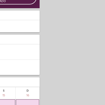
CADO
S
D
15
16