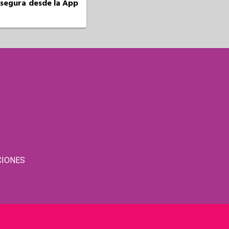
a segura desde la App
S
CIONES