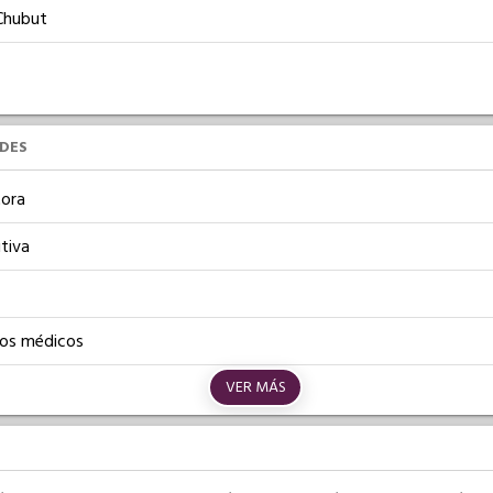
Chubut
UDES
ora
tiva
os médicos
VER MÁS