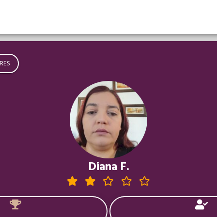
RES
Diana F.