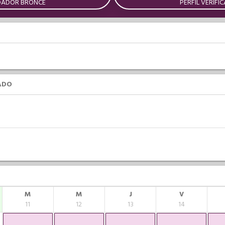
DADOR BRONCE
PERFIL VERIFI
ADO
M
M
J
V
11
12
13
14