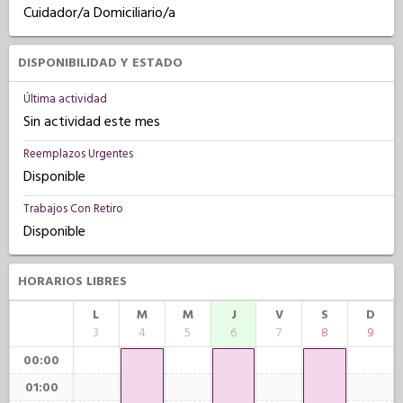
Cuidador/a Domiciliario/a
DISPONIBILIDAD Y ESTADO
Última actividad
Sin actividad este mes
Reemplazos Urgentes
Disponible
Trabajos Con Retiro
Disponible
HORARIOS LIBRES
L
M
M
J
V
S
D
3
4
5
6
7
8
9
00:00
01:00