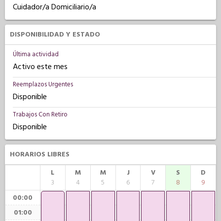
Cuidador/a Domiciliario/a
DISPONIBILIDAD Y ESTADO
Última actividad
Activo este mes
Reemplazos Urgentes
Disponible
Trabajos Con Retiro
Disponible
HORARIOS LIBRES
L
M
M
J
V
S
D
3
4
5
6
7
8
9
00:00
01:00