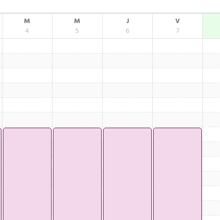
M
M
J
V
4
5
6
7