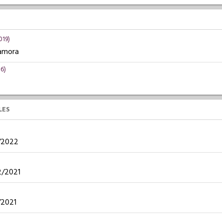
019)
amora
06)
LES
2/2022
02/2021
2/2021