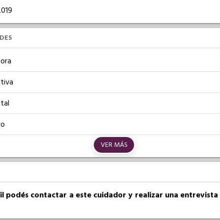
/2019
UDES
ora
tiva
tal
vo
VER MÁS
fil podés contactar a este cuidador y realizar una entrevist