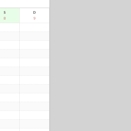
S
D
8
9