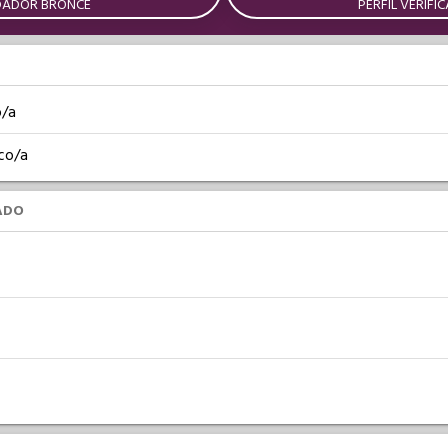
DADOR BRONCE
PERFIL VERIFI
o/a
co/a
ADO