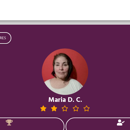
RES
Maria D. C.