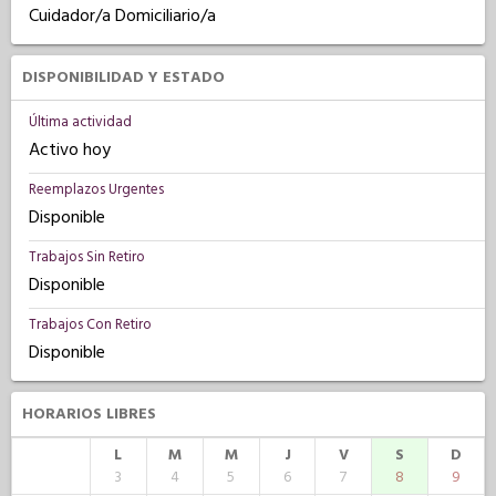
Cuidador/a Domiciliario/a
DISPONIBILIDAD Y ESTADO
Última actividad
Activo hoy
Reemplazos Urgentes
Disponible
Trabajos Sin Retiro
Disponible
Trabajos Con Retiro
Disponible
HORARIOS LIBRES
L
M
M
J
V
S
D
3
4
5
6
7
8
9