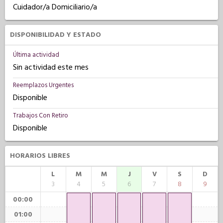
Cuidador/a Domiciliario/a
DISPONIBILIDAD Y ESTADO
Última actividad
Sin actividad este mes
Reemplazos Urgentes
Disponible
Trabajos Con Retiro
Disponible
HORARIOS LIBRES
L
M
M
J
V
S
D
3
4
5
6
7
8
9
00:00
01:00