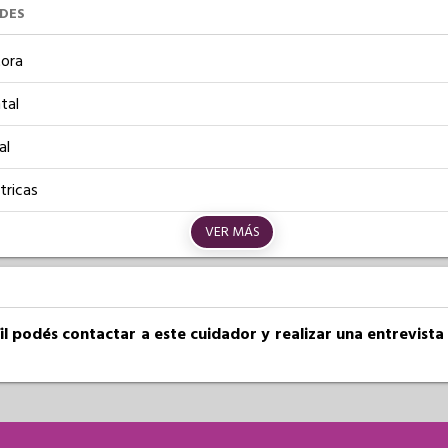
UDES
ora
tal
al
tricas
VER MÁS
fil podés contactar a este cuidador y realizar una entrevist