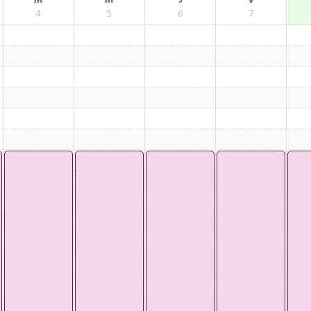
M
M
J
V
4
5
6
7