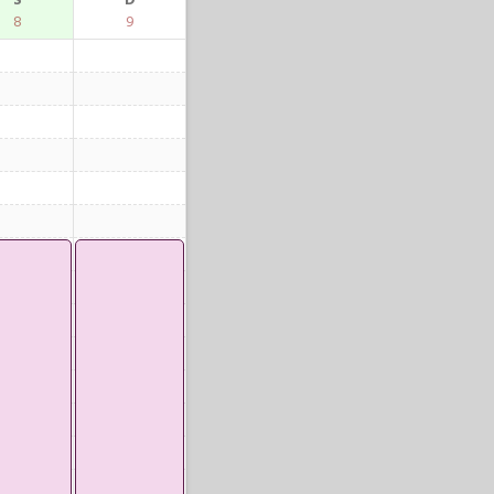
S
D
8
9