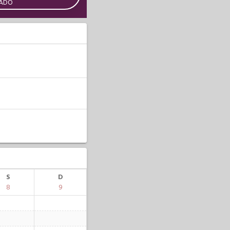
CADO
S
D
8
9