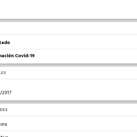
atado
nación Covid-19
LES
2/2017
UDES
ora