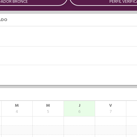
DADOR BRONCE
PERFIL VERIFI
ADO
M
M
J
V
4
5
6
7