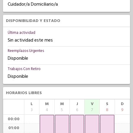
Cuidador/a Domiciliario/a
DISPONIBILIDAD Y ESTADO
Última actividad
Sin actividad este mes
Reemplazos Urgentes
Disponible
Trabajos Con Retiro
Disponible
HORARIOS LIBRES
L
M
M
J
V
S
D
3
4
5
6
7
8
9
00:00
01:00