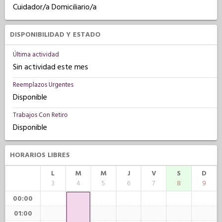
Cuidador/a Domiciliario/a
DISPONIBILIDAD Y ESTADO
Última actividad
Sin actividad este mes
Reemplazos Urgentes
Disponible
Trabajos Con Retiro
Disponible
HORARIOS LIBRES
L
M
M
J
V
S
D
3
4
5
6
7
8
9
00:00
01:00