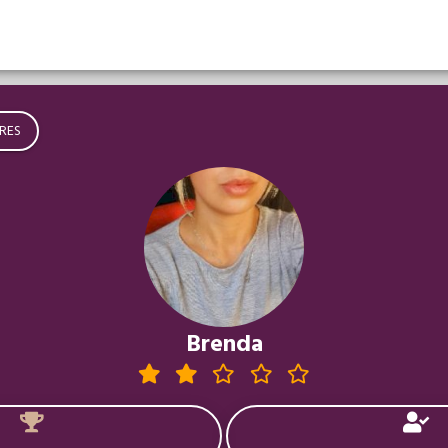
RES
Brenda