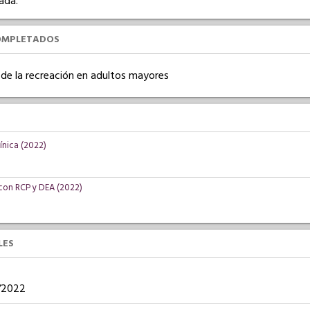
ada.
OMPLETADOS
 de la recreación en adultos mayores
línica (2022)
 con RCP y DEA (2022)
LES
9/2022