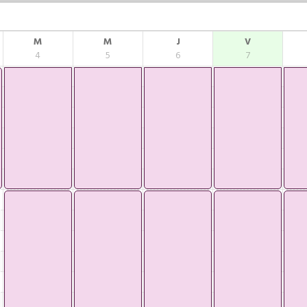
M
M
J
V
4
5
6
7