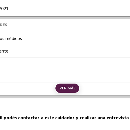
/2021
UDES
os médicos
iente
VER MÁS
fil podés contactar a este cuidador y realizar una entrevist