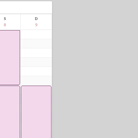
S
D
8
9