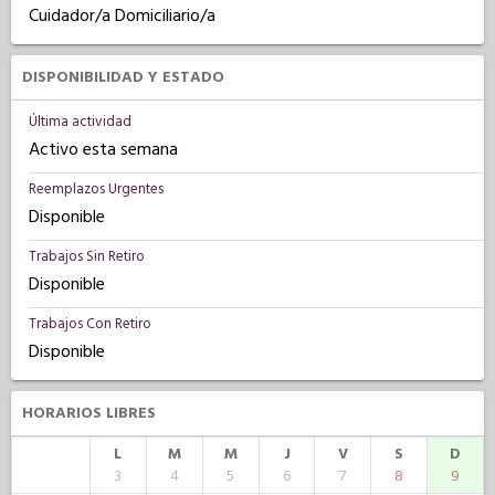
Cuidador/a Domiciliario/a
DISPONIBILIDAD Y ESTADO
Última actividad
Activo esta semana
Reemplazos Urgentes
Disponible
Trabajos Sin Retiro
Disponible
Trabajos Con Retiro
Disponible
HORARIOS LIBRES
L
M
M
J
V
S
D
3
4
5
6
7
8
9