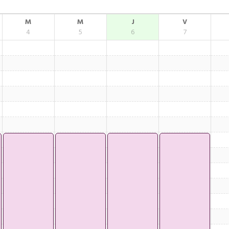
M
M
J
V
4
5
6
7