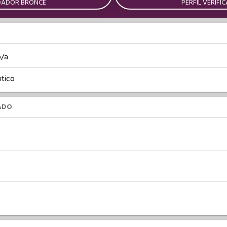
DADOR BRONCE
PERFIL VERIFI
o/a
tico
ADO