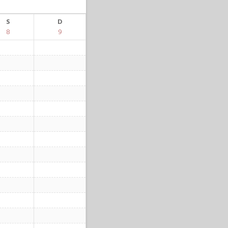
S
D
8
9