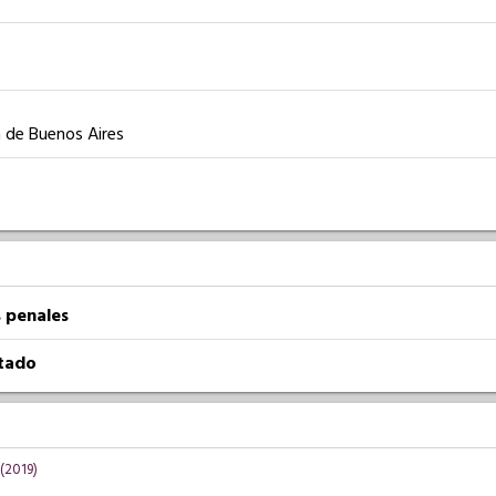
a de Buenos Aires
 penales
atado
(2019)