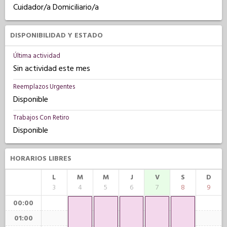
Cuidador/a Domiciliario/a
DISPONIBILIDAD Y ESTADO
Última actividad
Sin actividad este mes
Reemplazos Urgentes
Disponible
Trabajos Con Retiro
Disponible
HORARIOS LIBRES
L
M
M
J
V
S
D
3
4
5
6
7
8
9
00:00
01:00