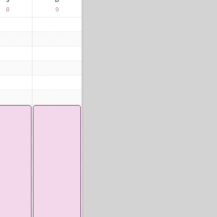
S
D
8
9