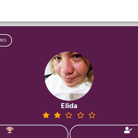
RES
Elida