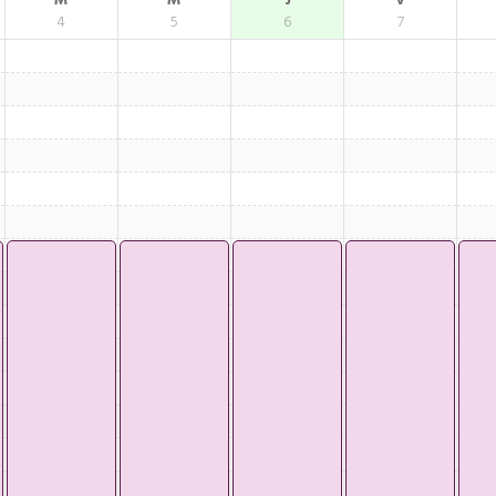
M
M
J
V
4
5
6
7