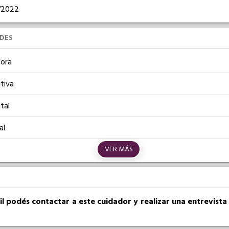
1/2022
UDES
ora
tiva
tal
al
VER MÁS
fil podés contactar a este cuidador y realizar una entrevist