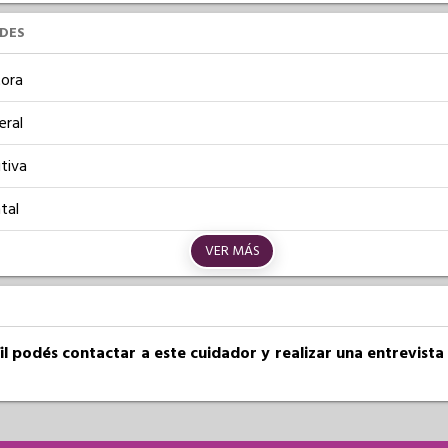
UDES
ora
eral
tiva
tal
VER MÁS
fil podés contactar a este cuidador y realizar una entrevist