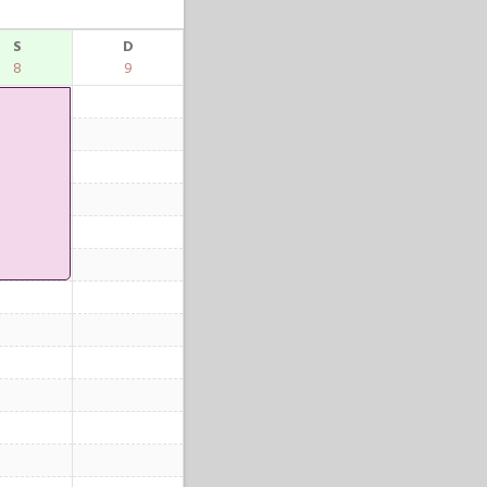
S
D
8
9