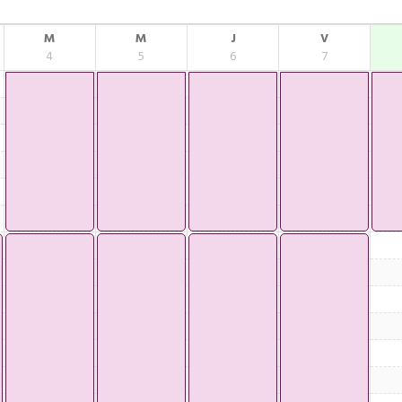
M
M
J
V
4
5
6
7