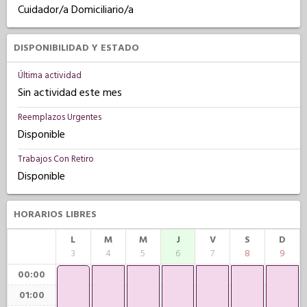
Cuidador/a Domiciliario/a
DISPONIBILIDAD Y ESTADO
Última actividad
Sin actividad este mes
Reemplazos Urgentes
Disponible
Trabajos Con Retiro
Disponible
HORARIOS LIBRES
L
M
M
J
V
S
D
3
4
5
6
7
8
9
00:00
01:00