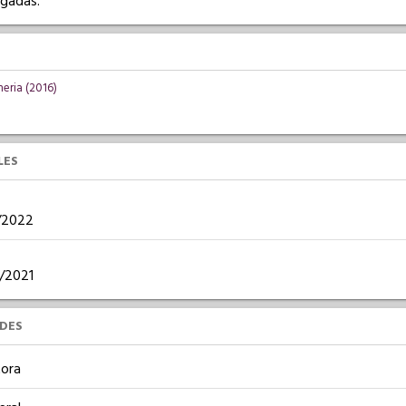
rgadas.
eria (2016)
LES
6/2022
8/2021
UDES
ora