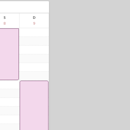
S
D
8
9