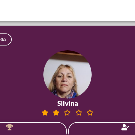
RES
Silvina