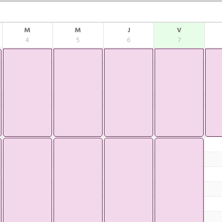
M
M
J
V
4
5
6
7