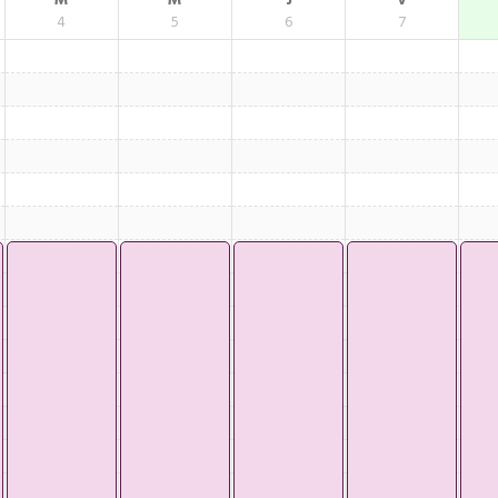
M
M
J
V
4
5
6
7