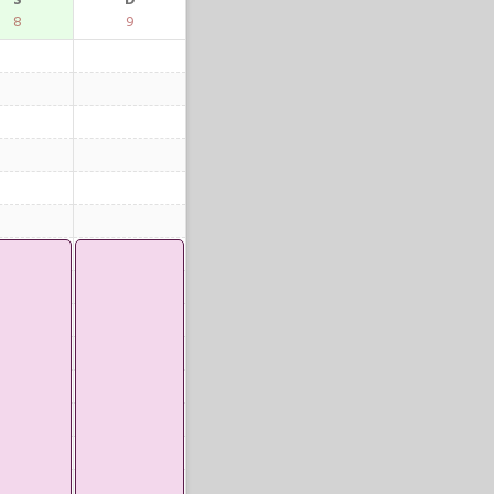
S
D
8
9