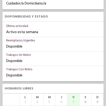
Cuidador/a Domiciliario/a
DISPONIBILIDAD Y ESTADO
Última actividad
Activo esta semana
Reemplazos Urgentes
Disponible
Trabajos Sin Retiro
Disponible
Trabajos Con Retiro
Disponible
HORARIOS LIBRES
L
M
M
J
V
S
D
3
4
5
6
7
8
9