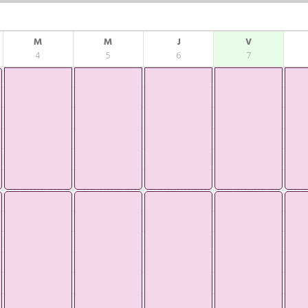
M
M
J
V
4
5
6
7