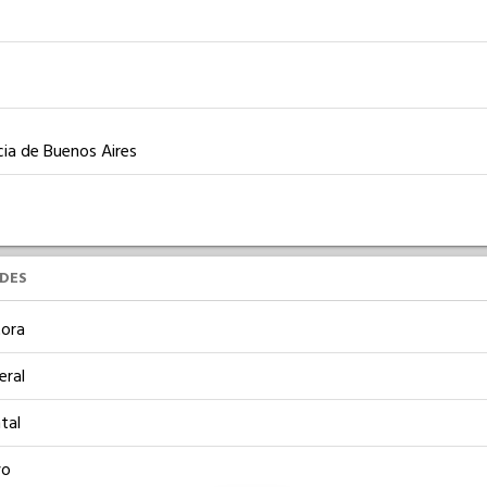
ia de Buenos Aires
UDES
ora
eral
tal
vo