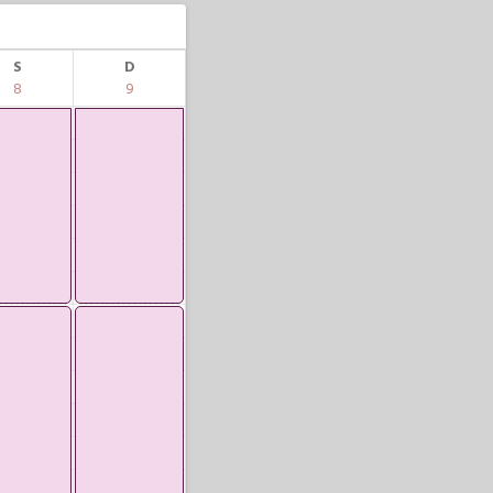
S
D
8
9