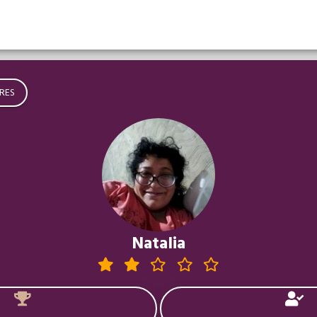
RES
Natalia