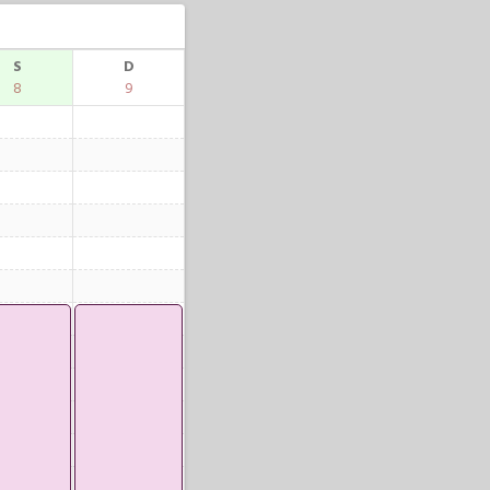
S
D
8
9