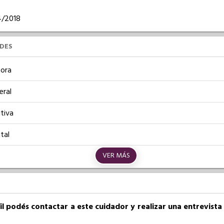
04/2018
UDES
ora
eral
tiva
tal
VER MÁS
fil podés contactar a este cuidador y realizar una entrevist