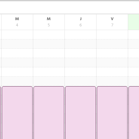
M
M
J
V
4
5
6
7