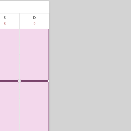
S
D
8
9