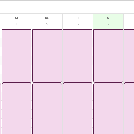
M
M
J
V
4
5
6
7