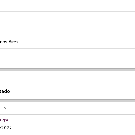
enos Aires
atado
LES
Tigre
04/2022