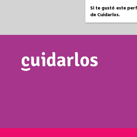
Si te gustó este per
de Cuidarlos.