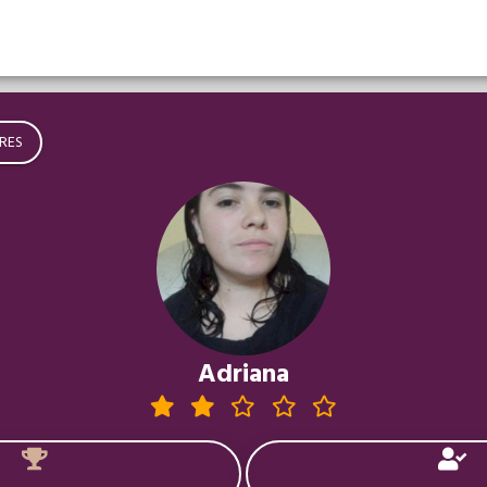
RES
Adriana