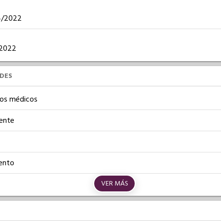
04/2022
1/2022
UDES
os médicos
iente
ento
VER MÁS