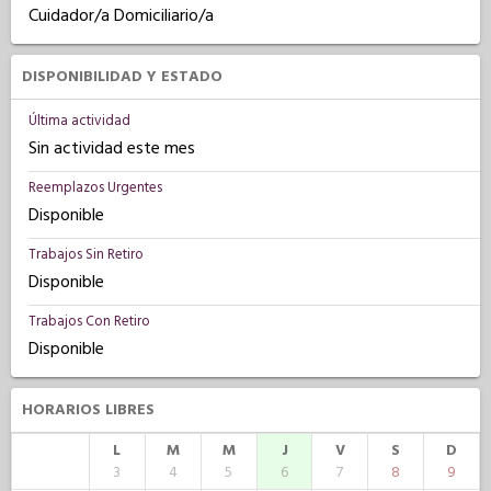
Cuidador/a Domiciliario/a
DISPONIBILIDAD Y ESTADO
Última actividad
Sin actividad este mes
Reemplazos Urgentes
Disponible
Trabajos Sin Retiro
Disponible
Trabajos Con Retiro
Disponible
HORARIOS LIBRES
L
M
M
J
V
S
D
3
4
5
6
7
8
9