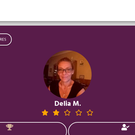
RES
Delia M.