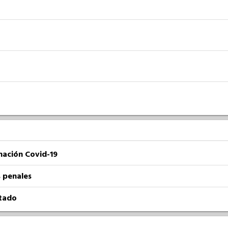
nación Covid-19
 penales
atado