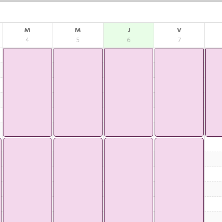
M
M
J
V
4
5
6
7