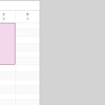
S
D
8
9