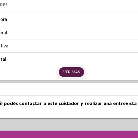
UDES
ora
eral
tiva
tal
VER MÁS
fil podés contactar a este cuidador y realizar una entrevist