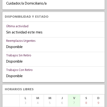
Cuidador/a Domiciliario/a
DISPONIBILIDAD Y ESTADO
Última actividad
Sin actividad este mes
Reemplazos Urgentes
Disponible
Trabajos Sin Retiro
Disponible
Trabajos Con Retiro
Disponible
HORARIOS LIBRES
L
M
M
J
V
S
D
3
4
5
6
7
8
9