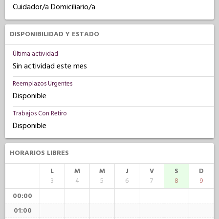
Cuidador/a Domiciliario/a
DISPONIBILIDAD Y ESTADO
Última actividad
Sin actividad este mes
Reemplazos Urgentes
Disponible
Trabajos Con Retiro
Disponible
HORARIOS LIBRES
L
M
M
J
V
S
D
3
4
5
6
7
8
9
00:00
01:00