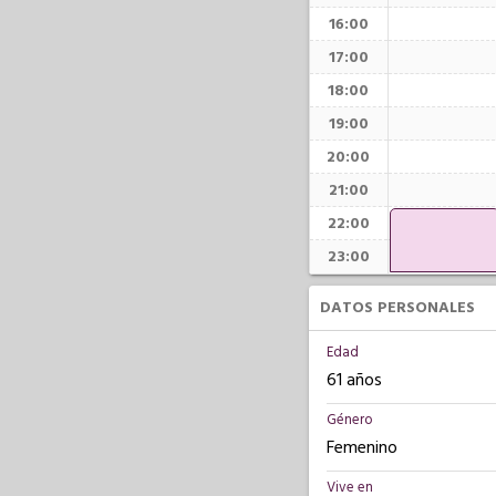
16:00
17:00
18:00
19:00
20:00
21:00
22:00
23:00
DATOS PERSONALES
Edad
61 años
Género
Femenino
Vive en