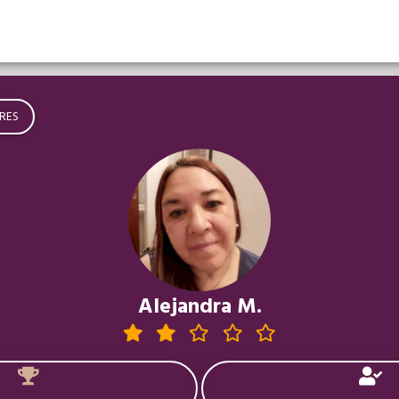
RES
Alejandra M.