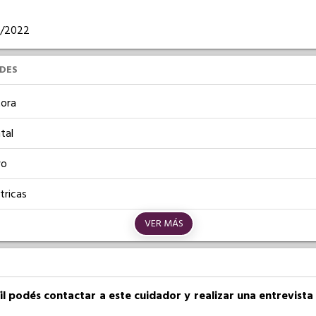
04/2022
UDES
ora
tal
vo
tricas
VER MÁS
fil podés contactar a este cuidador y realizar una entrevist