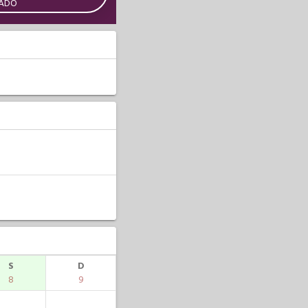
CADO
S
D
8
9