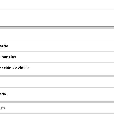
atado
 penales
nación Covid-19
ada.
LES