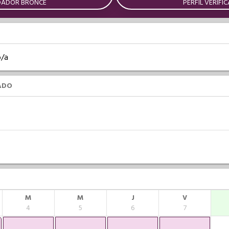
DADOR BRONCE
PERFIL VERIFI
o/a
ADO
M
M
J
V
4
5
6
7