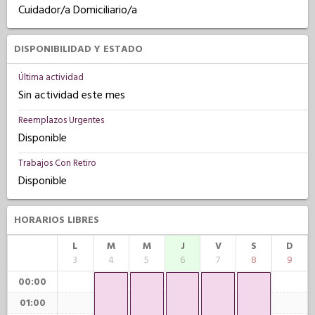
Cuidador/a Domiciliario/a
DISPONIBILIDAD Y ESTADO
Última actividad
Sin actividad este mes
Reemplazos Urgentes
Disponible
Trabajos Con Retiro
Disponible
HORARIOS LIBRES
L
M
M
J
V
S
D
3
4
5
6
7
8
9
00:00
01:00