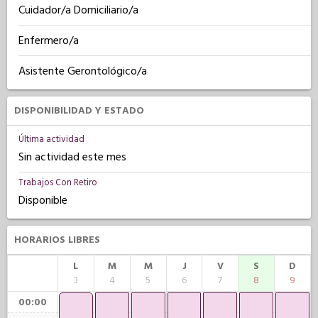
Cuidador/a Domiciliario/a
Enfermero/a
Asistente Gerontológico/a
DISPONIBILIDAD Y ESTADO
Última actividad
Sin actividad este mes
Trabajos Con Retiro
Disponible
HORARIOS LIBRES
L
M
M
J
V
S
D
3
4
5
6
7
8
9
00:00