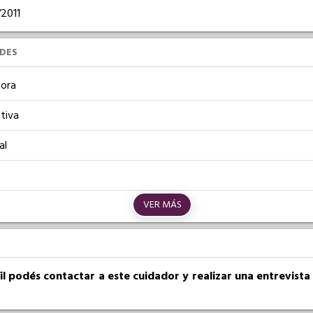
/2011
UDES
ora
tiva
al
VER MÁS
fil podés contactar a este cuidador y realizar una entrevist