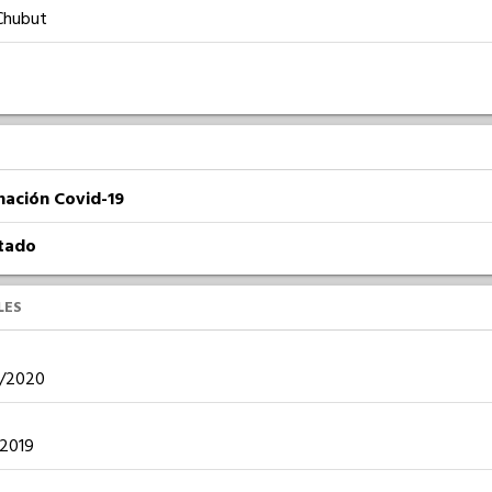
Chubut
nación Covid-19
atado
LES
08/2020
8/2019