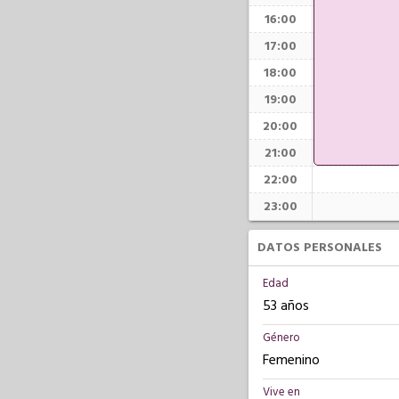
16:00
17:00
18:00
19:00
20:00
21:00
22:00
23:00
DATOS PERSONALES
Edad
53 años
Género
Femenino
Vive en