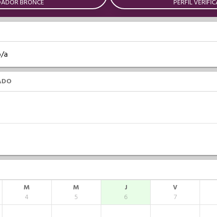
DADOR BRONCE
PERFIL VERIFI
o/a
ADO
M
M
J
V
4
5
6
7