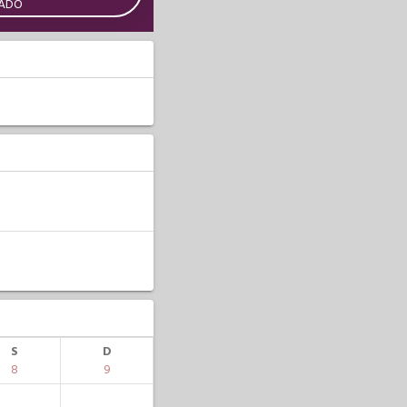
CADO
S
D
8
9