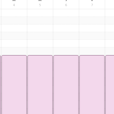
M
M
J
V
4
5
6
7