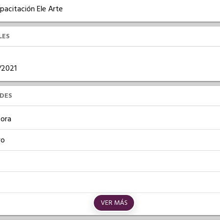
pacitación Ele Arte
LES
4/2021
UDES
ora
vo
VER MÁS