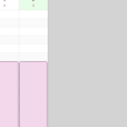
S
D
8
9