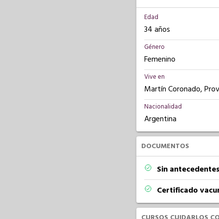
Edad
34 años
Género
Femenino
Vive en
Martín Coronado, Prov
Nacionalidad
Argentina
DOCUMENTOS
Sin antecedentes
Certificado vacu
CURSOS CUIDARLOS C