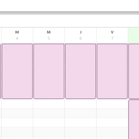
M
M
J
V
4
5
6
7