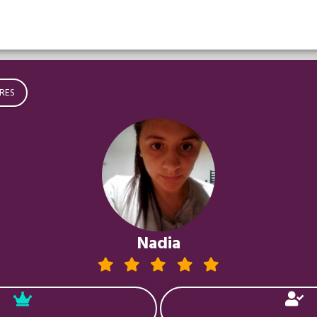
RES
Nadia