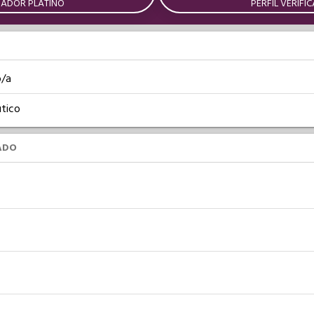
DADOR PLATINO
PERFIL VERIFI
o/a
tico
ADO