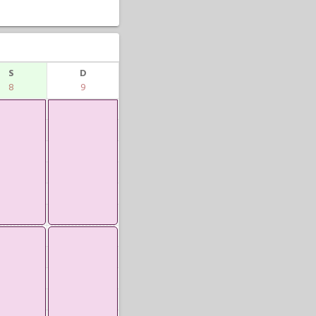
S
D
8
9