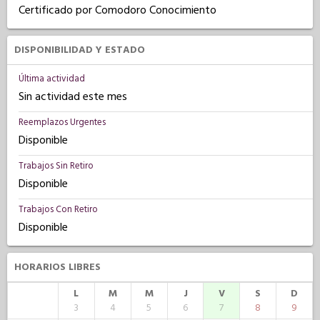
Certificado por Comodoro Conocimiento
DISPONIBILIDAD Y ESTADO
Última actividad
Sin actividad este mes
Reemplazos Urgentes
Disponible
Trabajos Sin Retiro
Disponible
Trabajos Con Retiro
Disponible
HORARIOS LIBRES
L
M
M
J
V
S
D
3
4
5
6
7
8
9