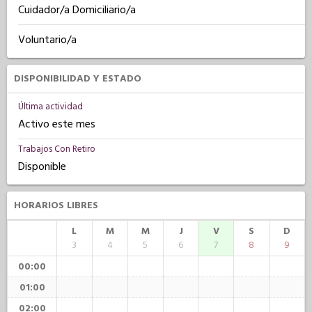
Cuidador/a Domiciliario/a
Voluntario/a
DISPONIBILIDAD Y ESTADO
Última actividad
Activo este mes
Trabajos Con Retiro
Disponible
HORARIOS LIBRES
L
M
M
J
V
S
D
3
4
5
6
7
8
9
00:00
01:00
02:00