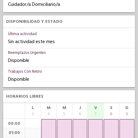
Cuidador/a Domiciliario/a
DISPONIBILIDAD Y ESTADO
Última actividad
Sin actividad este mes
Reemplazos Urgentes
Disponible
Trabajos Con Retiro
Disponible
HORARIOS LIBRES
L
M
M
J
V
S
D
3
4
5
6
7
8
9
00:00
01:00